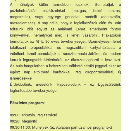
A műhelyek külön termekben lesznek. Bemutatják a
pszichoterápiás eszközeinket (mozgás, belső utazás,
megosztás), vagy egy-egy gondolati modellt (dentozófia,
meseelemzés). A nap célja, hogy a foglalkozások előtt és után
töltsünk időt együtt az aulában! Lehet ismerkedni fontos
könyvekkel, némelyiket meg is lehet vásárolni. Plakátokon
bemutatjuk az MTE 30 éves tevékenységét. Személyesen lehet
találkozni terapeutákkal, és megszólítani kártyahúzással a
véletlent. Ismét bemutatjuk a Transzformáció Játékot, és modern
korunk legnagyobb kihívásáról, az ökoszorongásról is lesz szó.
Az aula-hangulatban a helyszínen váltható sétáló jeggyel akár az
egész nap eltölthető barátokkal, régi csoporttársakkal, új
ismerősekkel.
Érdeklődünk, mesélünk, kapcsolódunk – ez Egyesületünk
legfontosabb tevékenysége.
Részletes program
:
09:00: érkezés, regisztráció
09:20: Megnyitó
09:30-11:00: Műhelyek (az Aulában párhuzamos programok)