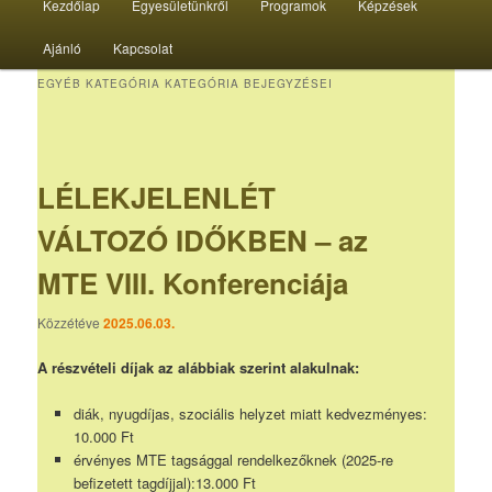
Kezdőlap
Egyesületünkről
Programok
Képzések
menü
Ajánló
Kapcsolat
EGYÉB KATEGÓRIA
KATEGÓRIA BEJEGYZÉSEI
LÉLEKJELENLÉT
VÁLTOZÓ IDŐKBEN – az
MTE VIII. Konferenciája
Közzétéve
2025.06.03.
A részvételi díjak az alábbiak szerint alakulnak:
diák, nyugdíjas, szociális helyzet miatt kedvezményes:
10.000 Ft
érvényes MTE tagsággal rendelkezőknek (2025-re
befizetett tagdíjjal):13.000 Ft