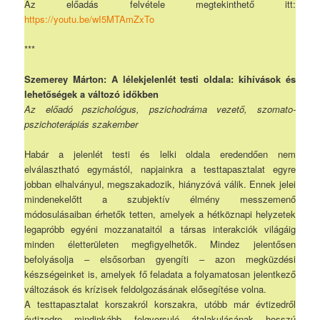
Az előadás felvétele megtekinthető itt:
https://youtu.be/wI5MTAmZxTo
***
Szemerey Márton: A lélekjelenlét testi oldala: kihívások és
lehetőségek a változó időkben
Az előadó pszichológus, pszichodráma vezető, szomato-
pszichoterápiás szakember
Habár a jelenlét testi és lelki oldala eredendően nem
elválasztható egymástól, napjainkra a testtapasztalat egyre
jobban elhalványul, megszakadozik, hiányzóvá válik. Ennek jelei
mindenekelőtt a szubjektív élmény messzemenő
módosulásaiban érhetők tetten, amelyek a hétköznapi helyzetek
legapróbb egyéni mozzanataitól a társas interakciók világáig
minden életterületen megfigyelhetők. Mindez jelentősen
befolyásolja – elsősorban gyengíti – azon megküzdési
készségeinket is, amelyek fő feladata a folyamatosan jelentkező
változások és krízisek feldolgozásának elősegítése volna.
A testtapasztalat korszakról korszakra, utóbb már évtizedről
évtizedre mindinkább felgyorsuló átalakulásának hosszú