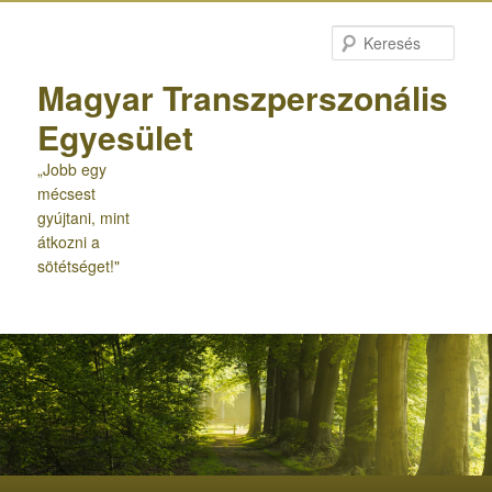
Tovább
Tovább
az
a
Kere
elsődleges
másodlagos
tartalomra
tartalomra
Magyar Transzperszonális
Egyesület
„Jobb egy
mécsest
gyújtani, mint
átkozni a
sötétséget!"
Fő