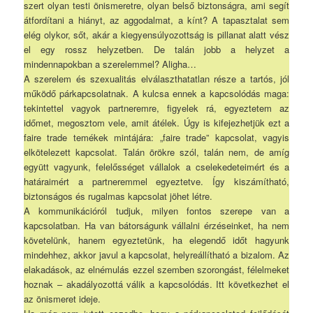
szert olyan testi önismeretre, olyan belső biztonságra, ami segít
átfordítani a hiányt, az aggodalmat, a kínt? A tapasztalat sem
elég olykor, sőt, akár a kiegyensúlyozottság is pillanat alatt vész
el egy rossz helyzetben. De talán jobb a helyzet a
mindennapokban a szerelemmel? Aligha…
A szerelem és szexualitás elválaszthatatlan része a tartós, jól
működő párkapcsolatnak. A kulcsa ennek a kapcsolódás maga:
tekintettel vagyok partneremre, figyelek rá, egyeztetem az
időmet, megosztom vele, amit átélek. Úgy is kifejezhetjük ezt a
faire trade temékek mintájára: „faire trade” kapcsolat, vagyis
elkötelezett kapcsolat. Talán örökre szól, talán nem, de amíg
együtt vagyunk, felelősséget vállalok a cselekedeteimért és a
határaimért a partneremmel egyeztetve. Így kiszámítható,
biztonságos és rugalmas kapcsolat jöhet létre.
A kommunikációról tudjuk, milyen fontos szerepe van a
kapcsolatban. Ha van bátorságunk vállalni érzéseinket, ha nem
követelünk, hanem egyeztetünk, ha elegendő időt hagyunk
mindehhez, akkor javul a kapcsolat, helyreállítható a bizalom. Az
elakadások, az elnémulás ezzel szemben szorongást, félelmeket
hoznak – akadályozottá válik a kapcsolódás. Itt következhet el
az önismeret ideje.