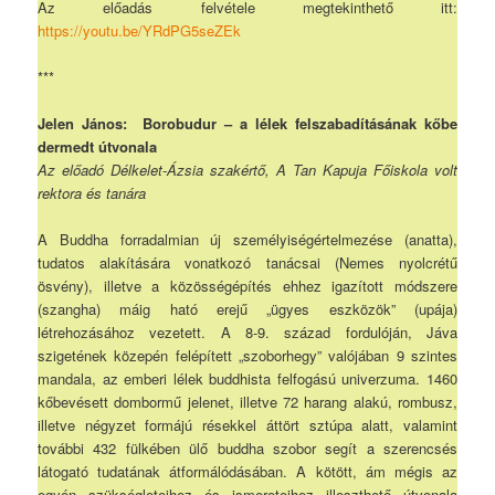
Az előadás felvétele megtekinthető itt:
https://youtu.be/YRdPG5seZEk
***
Jelen János: Borobudur – a lélek felszabadításának kőbe
dermedt útvonala
Az előadó Délkelet-Ázsia szakértő, A Tan Kapuja Főiskola volt
rektora és tanára
A Buddha forradalmian új személyiségértelmezése (anatta),
tudatos alakítására vonatkozó tanácsai (Nemes nyolcrétű
ösvény), illetve a közösségépítés ehhez igazított módszere
(szangha) máig ható erejű „ügyes eszközök” (upája)
létrehozásához vezetett. A 8-9. század fordulóján, Jáva
szigetének közepén felépített „szoborhegy” valójában 9 szintes
mandala, az emberi lélek buddhista felfogású univerzuma. 1460
kőbevésett dombormű jelenet, illetve 72 harang alakú, rombusz,
illetve négyzet formájú résekkel áttört sztúpa alatt, valamint
további 432 fülkében ülő buddha szobor segít a szerencsés
látogató tudatának átformálódásában. A kötött, ám mégis az
egyén szükségleteihez és ismereteihez illeszthető útvonala