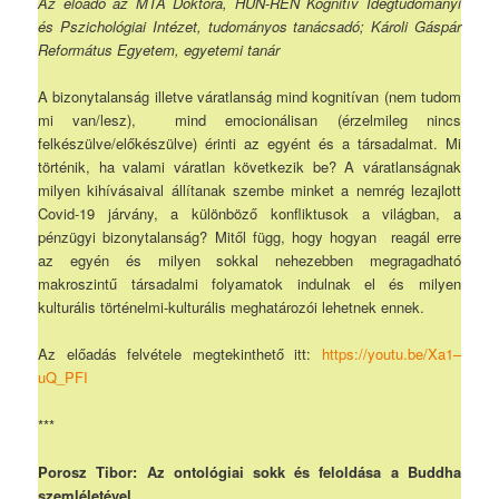
Az előadó az MTA Doktora, HUN-REN Kognitív Idegtudományi
és Pszichológiai Intézet, tudományos tanácsadó; Károli Gáspár
Református Egyetem, egyetemi tanár
A bizonytalanság illetve váratlanság mind kognitívan (nem tudom
mi van/lesz), mind emocionálisan (érzelmileg nincs
felkészülve/előkészülve) érinti az egyént és a társadalmat. Mi
történik, ha valami váratlan következik be? A váratlanságnak
milyen kihívásaival állítanak szembe minket a nemrég lezajlott
Covid-19 járvány, a különböző konfliktusok a világban, a
pénzügyi bizonytalanság? Mitől függ, hogy hogyan reagál erre
az egyén és milyen sokkal nehezebben megragadható
makroszintű társadalmi folyamatok indulnak el és milyen
kulturális történelmi-kulturális meghatározói lehetnek ennek.
Az előadás felvétele megtekinthető itt:
https://youtu.be/Xa1–
uQ_PFI
***
Porosz Tibor: Az ontológiai sokk és feloldása a Buddha
szemléletével