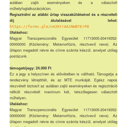
aulában zajló eseményeken és a választott
műhelyfoglalkozás(ok)on.
Regisztrálni az alábbi űrlap visszaküldésével és a részvételi
díj átutalásával lehet:
https://forms.gle/n42KtrAA1NWBTErP8
Utaláshoz:
Magyar Transzperszonális Egyesület 11713005-20419352-
00000000 (Közlemény: Metamorfózis, résztvevő neve). Az
űrlapon megadott névre és címre számla készül, amelyet utólag
postázunk.
támogatójegy: 24.000 Ft
Ez a jegy a helyszínen és elővételben is váltható. Támogatja a
rendezvény létrejöttét, és az MTE munkáját. Egész napos
részvételt biztosít az aulában zajló eseményeken és regisztráció
nélküli részvételt maximum két, tetszőlegesen választott
műhelyen.
Utaláshoz:
Magyar Transzperszonális Egyesület 11713005-20419352-
00000000 (Közlemény: Metamorfózis, résztvevő neve). Az
űrlapon megadott névre és címre számla készül, amelyet utólag