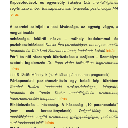
Kapcsolódások és egyensúly
Fabulya Edit mentálhigiénés
segítő szakember, transzperszonális terapeuta, pszichológia MA
leírás
A szeretet szintjei: a test kívánsága, az egység vágya, a
megvalósulás
nehézsége, felülről nézve – műhely irodalommal és
pszichoszintézissel
Daniel Éva pszichológus, transzperszonális
terapeuta és Tóth-Izsó Zsuzsanna tanár, irodalmár, kutató
leírás
Férfi és női viszonyok tükröződése a szájban – Személyre
szabott fogelemzés
Dr. Papp Huba holisztikus fogszakorvos
leírás
11:15-12:45: Műhelyek (az Aulában párhuzamos programok)
Párkapcsolati pszichoszintézis egy belső kép tükrében
Gombai Balázs tanácsadó szakpszichológus, integratív
terapeuta és Tamás Dorka mentálhigiénés szakember,
transzperszonális terapeuta
leírás
Elköteleződés – házasság. A házasság „10 parancsolata”
(nem csak keresztényeknek)
Weigert-Mády Anna,
mentálhigiénés segítő szakember, gyógypedagógus, perinatális
szaktanácsadó jelölt
leírás