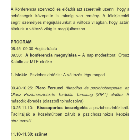
A Konferencia szervezői és előadói azt szeretnék üzenni, hogy a
nehézségek közepette is mindig van remény. A lélekjelenlét
segíti személyes megújulásunkat a változó világban, hogy aztán
általunk a változó világ is megújulhasson.
PROGRAM
08.45- 09.30 Regisztráció
09.30:
A konferencia megnyitása
– A nap moderátora: Orosz
Katalin az MTE elnöke
1. blokk:
Pszichoszintézis: A változás légy magad
09.40-10.25:
Piero Ferrucci
(filozófus és pszichoterapeuta, az
Olasz Pszichoszintézis Terápiás Társaság (SIPT) elnöke:
A
második ébredés (olaszból tolmácsolva)
10.25-11.10:
Kiscsoportos beszélgetés
a pszichoszintézisről.
Facilitálják a közelmúltban zárult a pszichoszintézis képzés
résztevevői
11.10-11.30: szünet