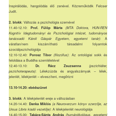
Inspirálódás, hangolódás élő zenével. Közreműködik Felcser
Judit.
2. blokk
: Változás a pszichológia szemével
11.40-12.10:
Prof.
Fülöp Márta
(MTA Doktora, HUN-REN
Kognitív Idegtudományi és Pszichológiai intézet, tudományos
tanácsadó Károli Gáspár Egyetem, egyetemi tanár)
: A
váratlan/nem kiszámítható társadalmi folyamtok
szociálpszichológiája
12.10-12.40:
Porosz Tibor
(filozófus)
: Az ontológiai sokk és
feloldása a Buddha szemléletével
12.40-13.10:
Dr. Rácz Zsuzsanna
(pszichiáter,
pszichoterapeuta)
: Lélekzúzda és angyalszárnyak – lélek,
jelenlét, lélekjenlét – elveszíteni, megőrizni
13.10-14.20: ebédszünet
3. blokk
: A lélekjelenlét ereje a változásban
14.20-14.40:
Danka Miklós
(a Neuroverzum könyv szerzője, az
Ursus Libris kiadó vezetője)
: A lélekjelenlét neurológiája
14.40-15.00:
Takács-Sánta András
(humánökológus, egyetemi