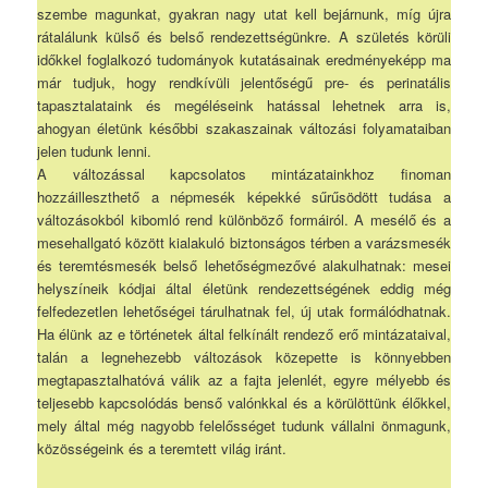
szembe magunkat, gyakran nagy utat kell bejárnunk, míg újra
rátalálunk külső és belső rendezettségünkre. A születés körüli
időkkel foglalkozó tudományok kutatásainak eredményeképp ma
már tudjuk, hogy rendkívüli jelentőségű pre- és perinatális
tapasztalataink és megéléseink hatással lehetnek arra is,
ahogyan életünk későbbi szakaszainak változási folyamataiban
jelen tudunk lenni.
A változással kapcsolatos mintázatainkhoz finoman
hozzáilleszthető a népmesék képekké sűrűsödött tudása a
változásokból kibomló rend különböző formáiról. A mesélő és a
mesehallgató között kialakuló biztonságos térben a varázsmesék
és teremtésmesék belső lehetőségmezővé alakulhatnak: mesei
helyszíneik kódjai által életünk rendezettségének eddig még
felfedezetlen lehetőségei tárulhatnak fel, új utak formálódhatnak.
Ha élünk az e történetek által felkínált rendező erő mintázataival,
talán a legnehezebb változások közepette is könnyebben
megtapasztalhatóvá válik az a fajta jelenlét, egyre mélyebb és
teljesebb kapcsolódás benső valónkkal és a körülöttünk élőkkel,
mely által még nagyobb felelősséget tudunk vállalni önmagunk,
közösségeink és a teremtett világ iránt.