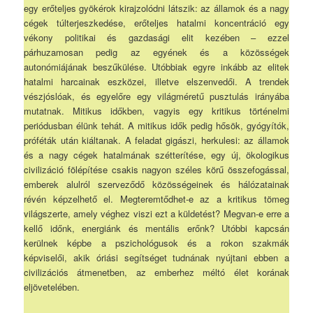
egy erőteljes gyökérok kirajzolódni látszik: az államok és a nagy
cégek túlterjeszkedése, erőteljes hatalmi koncentráció egy
vékony politikai és gazdasági elit kezében – ezzel
párhuzamosan pedig az egyének és a közösségek
autonómiájának beszűkülése. Utóbbiak egyre inkább az elitek
hatalmi harcainak eszközei, illetve elszenvedői. A trendek
vészjóslóak, és egyelőre egy világméretű pusztulás irányába
mutatnak. Mitikus időkben, vagyis egy kritikus történelmi
periódusban élünk tehát. A mitikus idők pedig hősök, gyógyítók,
próféták után kiáltanak. A feladat gigászi, herkulesi: az államok
és a nagy cégek hatalmának szétterítése, egy új, ökologikus
civilizáció fölépítése csakis nagyon széles körű összefogással,
emberek alulról szerveződő közösségeinek és hálózatainak
révén képzelhető el. Megteremtődhet-e az a kritikus tömeg
világszerte, amely véghez viszi ezt a küldetést? Megvan-e erre a
kellő időnk, energiánk és mentális erőnk? Utóbbi kapcsán
kerülnek képbe a pszichológusok és a rokon szakmák
képviselői, akik óriási segítséget tudnának nyújtani ebben a
civilizációs átmenetben, az emberhez méltó élet korának
eljövetelében.