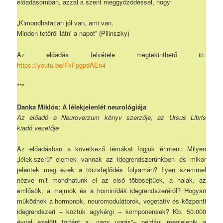
előadásomban, azzal a szent meggyőződéssel, hogy:
„Kimondhatatlan jól van, ami van.
Minden tetőről látni a napot” (Pilinszky)
Az előadás felvétele megtekinthető itt:
https://youtu.be/FkFpgpdAEo4
***
Danka Miklós: A lélekjelenlét neurológiája
Az előadó a Neuroverzum könyv szerzője, az Ursus Libris
kiadó vezetője
Az előadásban a következő témákat fogjuk érinteni: Milyen
„lélek-szerű” elemek vannak az idegrendszerünkben és mikor
jelentek meg ezek a törzsfejlődés folyamán? Ilyen szemmel
nézve mit mondhatunk el az első többsejtűek, a halak, az
emlősök, a majmok és a hominídák idegrendszeréről? Hogyan
működnek a hormonok, neuromodulátorok, vegetatív és központi
idegrendszeri – köztük agykérgi – komponensek? Kb. 50.000
évvel ezelőtt történt a „nagy ugrás”– például megjelenik a