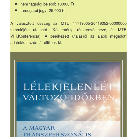
nem tagsági belépő: 18.000 Ft
támogatói jegy: 25.000 Ft
A választott összeg az MTE 11713005-20419352-00000000
számlájára utalható. (Közlemény: résztvevő neve, és MTE
VIII.Konferencia). A beérkezett utalásról az alább megadott
adatokkal számlát állítunk ki.