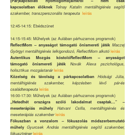
(Pár)kapcsolati nyomógombjainkról – nem csak
kapcsolatban élőknek
Tolnay Katalin mentálhigiénés segítő
szakember, transzperszonális terapeuta
leírás
12:45-14:15: Ebédszünet
14:15-15:45: Műhelyek (az Aulában párhuzamos programok)
ReflectMom – anyaságot támogató önismereti játék
Maczej
Györgyi mentálhigiénés lelkigondozó, ReflectMom alkotó
leírás
Autentikus Mozgás kóstolóReflectMom – anyaságot
támogató önismereti játék
Novák Alexa pszichológus,
holisztikus mozgástanár
leírás
Közelség és távolság a párkapcsolatban
Hódsági Júlia,
mentálhigiénés szakember, képzésben lévő pár-és
családterapeuta
leírás
16:00-17:30: Műhelyek (az Aulában párhuzamos programok)
„Hetedhét országra szóló lakodalmat csaptak…” –
meseterápiás műhely
Hatvani Csilla, mentálhigiénés és
meseterápiás szakember
leírás
Fókuszban a vonzalom – fókuszolás módszerbemutató
műhely
Gyurcsek András mentálhigiénés segítő szakember,
fókusztréner
leírás