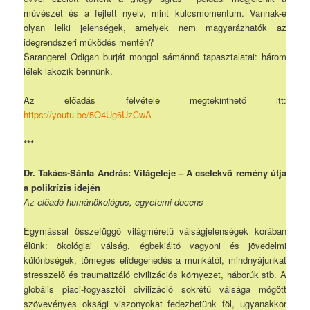
művészet és a fejlett nyelv, mint kulcsmomentum. Vannak-e
olyan lelki jelenségek, amelyek nem magyarázhatók az
idegrendszeri működés mentén?
Sarangerel Odigan burját mongol sámánnő tapasztalatai: három
lélek lakozik bennünk.
Az előadás felvétele megtekinthető itt:
https://youtu.be/5O4Ug6UzCwA
***
Dr. Takács-Sánta András: Világeleje – A cselekvő remény útja
a polikrízis idején
Az előadó humánökológus, egyetemi docens
Egymással összefüggő világméretű válságjelenségek korában
élünk: ökológiai válság, égbekiáltó vagyoni és jövedelmi
különbségek, tömeges elidegenedés a munkától, mindnyájunkat
stresszelő és traumatizáló civilizációs környezet, háborúk stb. A
globális piaci-fogyasztói civilizáció sokrétű válsága mögött
szövevényes oksági viszonyokat fedezhetünk föl, ugyanakkor