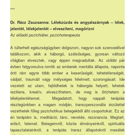
***
Dr. Rácz Zsuzsanna: Lélekzúzda és angyalszárnyak – lélek,
jelenlét, lélekjelenlét – elveszíteni, megőrizni
Az előadó pszichiáter, pszichoterapeuta
A túlterhelt egészségügyben dolgozom, nagyon sok szenvedővel
találkozom, akik a háborgó, szélsőséges, gyorsan változó
világban elvesztek, vagy éppen megvadultak. Az utóbbi pár
évben felgyorsulva romlik az emberek mentális állapota, naponta
önti rám egyre több ember a keserűségét, tehetetlenségét,
vádjait, traumáit vagy mélységes félelmeit, szorongásait. Ide
vezetett az utam, fejlődhetek is háborgás helyett, lehetek
reziliens, kreatív, elveszíthetem, de meg is őrizhetem a
lélekjelenlétemet. Megadatott, hogy nappali terápiás
részlegünkben a magam módján, transzperszonális érzülettel
vezethetek főleg pszichotikus betegekből álló csoportokat. Ez az
én terápiám is, meditáció, tánc, nevetés, rezonancia. Megtart,
erősít, felemel. Betegeimről, közös élményeinkről, spirituális
tapasztalatainkról, a terápiás transz állapotokról mesélek