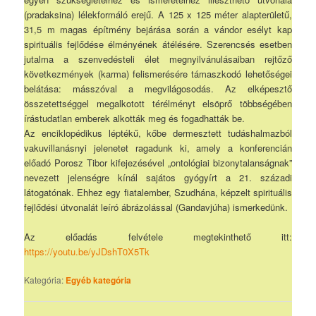
(pradaksina) lélekformáló erejű. A 125 x 125 méter alapterületű,
31,5 m magas építmény bejárása során a vándor esélyt kap
spirituális fejlődése élményének átélésére. Szerencsés esetben
jutalma a szenvedésteli élet megnyilvánulásaiban rejtőző
következmények (karma) felismerésére támaszkodó lehetőségei
belátása: másszóval a megvilágosodás. Az elképesztő
összetettséggel megalkotott térélményt elsöprő többségében
írástudatlan emberek alkották meg és fogadhatták be.
Az enciklopédikus léptékű, kőbe dermesztett tudáshalmazból
vakuvillanásnyi jelenetet ragadunk ki, amely a konferencián
előadó Porosz Tibor kifejezésével „ontológiai bizonytalanságnak”
nevezett jelenségre kínál sajátos gyógyírt a 21. századi
látogatónak. Ehhez egy fiatalember, Szudhána, képzelt spirituális
fejlődési útvonalát leíró ábrázolással (Gandavjúha) ismerkedünk.
Az előadás felvétele megtekinthető itt:
https://youtu.be/yJDshT0X5Tk
Kategória:
Egyéb kategória