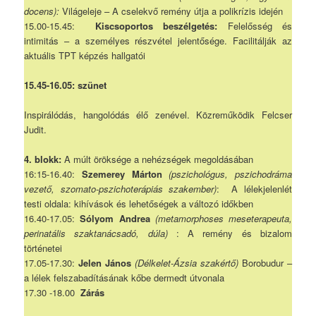
docens):
Világeleje – A cselekvő remény útja a polikrízis idején
15.00-15.45:
Kiscsoportos beszélgetés:
Felelősség és
intimitás – a személyes részvétel jelentősége. Facilitálják az
aktuális TPT képzés hallgatói
15.45-16.05: szünet
Inspirálódás, hangolódás élő zenével. Közreműködik Felcser
Judit.
4. blokk:
A múlt öröksége a nehézségek megoldásában
16:15-16.40:
Szemerey Márton
(pszichológus, pszichodráma
vezető, szomato-pszichoterápiás szakember)
:
A lélekjelenlét
testi oldala: kihívások és lehetőségek a változó időkben
16.40-17.05:
Sólyom Andrea
(metamorphoses meseterapeuta,
perinatális szaktanácsadó, dúla)
: A remény és bizalom
történetei
17.05-17.30:
Jelen János
(Délkelet-Ázsia szakértő)
Borobudur –
a lélek felszabadításának kőbe dermedt útvonala
17.30 -18.00
Zárás