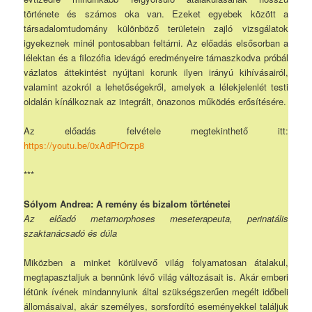
története és számos oka van. Ezeket egyebek között a
társadalomtudomány különböző területein zajló vizsgálatok
igyekeznek minél pontosabban feltárni. Az előadás elsősorban a
lélektan és a filozófia idevágó eredményeire támaszkodva próbál
vázlatos áttekintést nyújtani korunk ilyen irányú kihívásairól,
valamint azokról a lehetőségekről, amelyek a lélekjelenlét testi
oldalán kínálkoznak az integrált, önazonos működés erősítésére.
Az előadás felvétele megtekinthető itt:
https://youtu.be/0xAdPfOrzp8
***
Sólyom Andrea: A remény és bizalom történetei
Az előadó metamorphoses meseterapeuta, perinatális
szaktanácsadó és dúla
Miközben a minket körülvevő világ folyamatosan átalakul,
megtapasztaljuk a bennünk lévő világ változásait is. Akár emberi
létünk ívének mindannyiunk által szükségszerűen megélt időbeli
állomásaival, akár személyes, sorsfordító eseményekkel találjuk