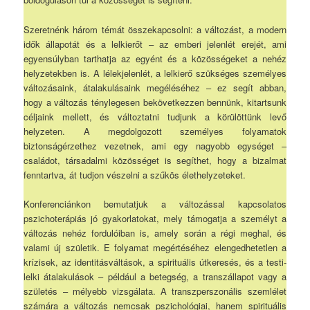
Szeretnénk három témát összekapcsolni: a változást, a modern
idők állapotát és a lelkierőt – az emberi jelenlét erejét, ami
egyensúlyban tarthatja az egyént és a közösségeket a nehéz
helyzetekben is. A lélekjelenlét, a lelkierő szükséges személyes
változásaink, átalakulásaink megéléséhez – ez segít abban,
hogy a változás ténylegesen bekövetkezzen bennünk, kitartsunk
céljaink mellett, és változtatni tudjunk a körülöttünk levő
helyzeten. A megdolgozott személyes folyamatok
biztonságérzethez vezetnek, ami egy nagyobb egységet –
családot, társadalmi közösséget is segíthet, hogy a bizalmat
fenntartva, át tudjon vészelni a szűkös élethelyzeteket.
Konferenciánkon bemutatjuk a változással kapcsolatos
pszichoterápiás jó gyakorlatokat, mely támogatja a személyt a
változás nehéz fordulóiban is, amely során a régi meghal, és
valami új születik. E folyamat megértéséhez elengedhetetlen a
krízisek, az identitásváltások, a spirituális útkeresés, és a testi-
lelki átalakulások – például a betegség, a transzállapot vagy a
születés – mélyebb vizsgálata. A transzperszonális szemlélet
számára a változás nemcsak pszichológiai, hanem spirituális