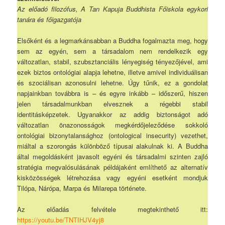
Az előadó filozófus, A Tan Kapuja Buddhista Főiskola egykori
tanára és főigazgatója
Elsőként és a legmarkánsabban a Buddha fogalmazta meg, hogy
sem az egyén, sem a társadalom nem rendelkezik egy
változatlan, stabil, szubsztanciális lényegiség tényezőjével, ami
ezek biztos ontológiai alapja lehetne, illetve amivel individuálisan
és szociálisan azonosulni lehetne. Úgy tűnik, ez a gondolat
napjainkban továbbra is – és egyre inkább – időszerű, hiszen
jelen társadalmunkban elvesznek a régebbi stabil
identitásképzetek. Ugyanakkor az addig biztonságot adó
változatlan önazonosságok megkérdőjeleződése sokkoló
ontológiai bizonytalansághoz (ontological insecurity) vezethet,
miáltal a szorongás különböző típusai alakulnak ki. A Buddha
által megoldásként javasolt egyéni és társadalmi szinten zajló
stratégia megvalósulásának példájaként említhető az alternatív
kisközösségek létrehozása vagy egyéni esetként mondjuk
Tilópa, Nárópa, Marpa és Milarepa története.
Az előadás felvétele megtekinthető itt:
https://youtu.be/TNTIHJV4yj8