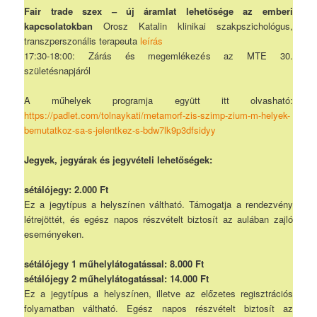
Fair trade szex – új áramlat lehetősége az emberi
kapcsolatokban
Orosz Katalin klinikai szakpszichológus,
transzperszonális terapeuta
leírás
17:30-18:00: Zárás és megemlékezés az MTE 30.
születésnapjáról
A műhelyek programja együtt itt olvasható:
https://padlet.com/tolnaykati/metamorf-zis-szimp-zium-m-helyek-
bemutatkoz-sa-s-jelentkez-s-bdw7lk9p3dfsidyy
Jegyek, jegyárak és jegyvételi lehetőségek:
sétálójegy: 2.000 Ft
Ez a jegytípus a helyszínen váltható. Támogatja a rendezvény
létrejöttét, és egész napos részvételt biztosít az aulában zajló
eseményeken.
sétálójegy 1 műhelylátogatással: 8.000 Ft
sétálójegy 2 műhelylátogatással: 14.000 Ft
Ez a jegytípus a helyszínen, illetve az előzetes regisztrációs
folyamatban váltható. Egész napos részvételt biztosít az