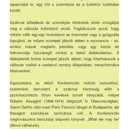
tapasztalat is: egy híd a személyes és a kollektív tudattalan
között.
Szakmai előadások és személyes történetek révén vizsgáljuk
meg a változás különböző arcait. Foglalkozunk azzal, hogy
miként válik egy-egy fordulópont az önismeret vagy a gyógyulás
kapujává, és milyen szerepet játszik ebben a rezonancia – az,
amikor mások megtartó jelenléte, vagy egy közös tér
frekvenciája hozzásegít minket a belső átalakuláshoz. A
lélekjelenlét fontos szerepet játszik abban, hogy kitarthassunk a
változás mellett a cselekvő remény állapotában, transzformálva
félelmeinket.
Kapcsolódva az előző Konferencián indított sorozathoz,
szeretnénk bemutatni a szakmai közönség előtt a
pszichoszintézis itthon kevéssé ismert irányzatát, melyet
Roberto Assagioli (1888-1974) dolgozott ki Olaszországban.
Gianni Dattilo után most Piero Ferrucci látogat el Budapestre, aki
Assagioli személyes tanítványa volt. A Konferencián
meghívásunkra bemutatja alapvető könyvét: „What we may be”
(Akivé válhatunk).