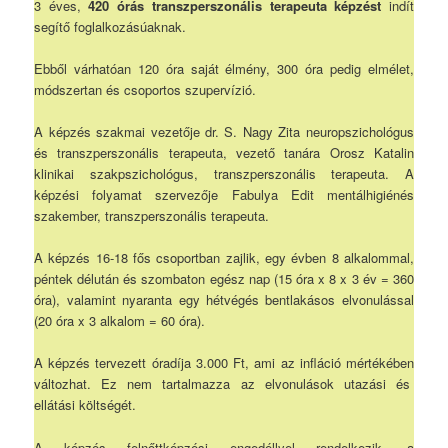
3 éves,
420 órás transzperszonális terapeuta képzést
indít
segítő foglalkozásúaknak.
Ebből várhatóan 120 óra saját élmény, 300 óra pedig elmélet,
módszertan és csoportos szupervízió.
A képzés szakmai vezetője dr. S. Nagy Zita neuropszichológus
és transzperszonális terapeuta, vezető tanára Orosz Katalin
klinikai szakpszichológus, transzperszonális terapeuta. A
képzési folyamat szervezője Fabulya Edit mentálhigiénés
szakember, transzperszonális terapeuta.
A képzés 16-18 fős csoportban zajlik, egy évben 8 alkalommal,
péntek délután és szombaton egész nap (15 óra x 8 x 3 év = 360
óra), valamint nyaranta egy hétvégés bentlakásos elvonulással
(20 óra x 3 alkalom = 60 óra).
A képzés tervezett óradíja 3.000 Ft, ami az infláció mértékében
változhat. Ez nem tartalmazza az elvonulások utazási és
ellátási költségét.
A képzés felnőttképzési engedéllyel rendelkezik, a