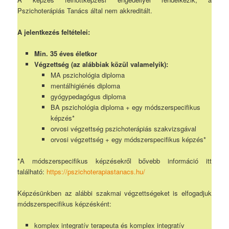
Pszichoterápiás Tanács által nem akkreditált.
A jelentkezés feltételei:
Min. 35 éves életkor
Végzettség (az alábbiak közül valamelyik):
MA pszichológia diploma
mentálhigiénés diploma
gyógypedagógus diploma
BA pszichológia diploma + egy módszerspecifikus
képzés*
orvosi végzettség pszichoterápiás szakvizsgával
orvosi végzettség + egy módszerspecifikus képzés*
*A módszerspecifikus képzésekről bővebb információ itt
található:
https://pszichoterapiastanacs.hu/
Képzésünkben az alábbi szakmai végzettségeket is elfogadjuk
módszerspecifikus képzésként:
komplex integratív terapeuta és komplex integratív