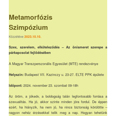
Metamorfózis
Szimpózium
Közzétéve
2023.10.10.
Szex, szerelem, elköteleződés – Az önismeret szerepe a
párkapcsolat fejlődésében
A Magyar Transzperszonális Egyesület (MTE) rendezvénye
Helyszín:
Budapest VII. Kazinczy u. 23-27. ELTE PPK épülete
Időpont:
2024. november 23. szombat 09-18h
Az öröm, a jókedv, a boldogság talán legfontosabb forrása a
szexualitás. Ha jó, akkor szinte minden jóra fordul. De éppen
ezért, ha hiányzik, ha nem jó, ha nincs biztonság körülötte –
nagyon nehéz érzésekkel telik meg a nap. Hogyan tehetünk