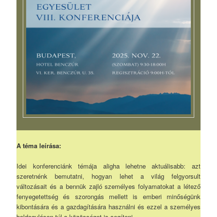
A téma leírása:
Idei konferenciánk témája aligha lehetne aktuálisabb: azt
szeretnénk bemutatni, hogyan lehet a világ felgyorsult
változásait és a bennük zajló személyes folyamatokat a létező
fenyegetettség és szorongás mellett is emberi minőségünk
kibontására és a gazdagítására használni és ezzel a személyes
boldoguláson túl a közösséget is segíteni.