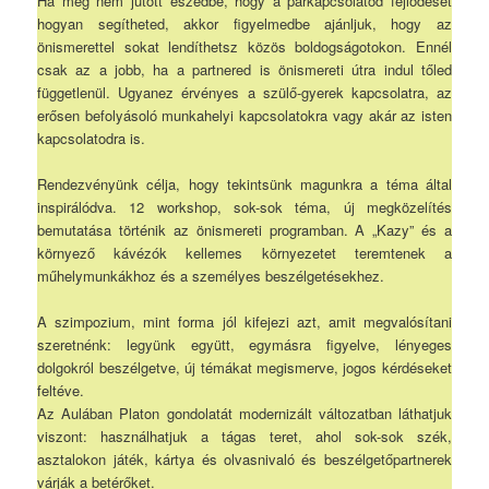
Ha még nem jutott eszedbe, hogy a párkapcsolatod fejlődését
hogyan segítheted, akkor figyelmedbe ajánljuk, hogy az
önismerettel sokat lendíthetsz közös boldogságotokon. Ennél
csak az a jobb, ha a partnered is önismereti útra indul tőled
függetlenül. Ugyanez érvényes a szülő-gyerek kapcsolatra, az
erősen befolyásoló munkahelyi kapcsolatokra vagy akár az isten
kapcsolatodra is.
Rendezvényünk célja, hogy tekintsünk magunkra a téma által
inspirálódva. 12 workshop, sok-sok téma, új megközelítés
bemutatása történik az önismereti programban. A „Kazy” és a
környező kávézók kellemes környezetet teremtenek a
műhelymunkákhoz és a személyes beszélgetésekhez.
A szimpozium, mint forma jól kifejezi azt, amit megvalósítani
szeretnénk: legyünk együtt, egymásra figyelve, lényeges
dolgokról beszélgetve, új témákat megismerve, jogos kérdéseket
feltéve.
Az Aulában Platon gondolatát modernizált változatban láthatjuk
viszont: használhatjuk a tágas teret, ahol sok-sok szék,
asztalokon játék, kártya és olvasnivaló és beszélgetőpartnerek
várják a betérőket.