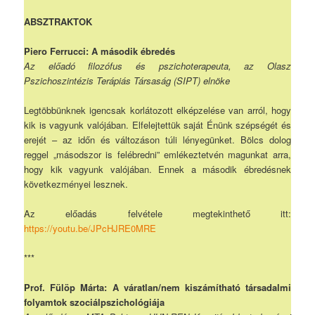
ABSZTRAKTOK
Piero Ferrucci: A második ébredés
Az előadó filozófus és pszichoterapeuta, az Olasz
Pszichoszintézis Terápiás Társaság (SIPT) elnöke
Legtöbbünknek igencsak korlátozott elképzelése van arról, hogy
kik is vagyunk valójában. Elfelejtettük saját Énünk szépségét és
erejét – az időn és változáson túli lényegünket. Bölcs dolog
reggel „másodszor is felébredni” emlékeztetvén magunkat arra,
hogy kik vagyunk valójában. Ennek a második ébredésnek
következményei lesznek.
Az előadás felvétele megtekinthető itt:
https://youtu.be/JPcHJRE0MRE
***
Prof. Fülöp Márta: A váratlan/nem kiszámítható társadalmi
folyamtok szociálpszichológiája