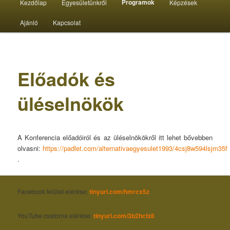
Programok
Kezdőlap
Egyesületünkről
Képzések
menü
Ajánló
Kapcsolat
Előadók és
üléselnökök
A Konferencia előadóiról és az üléselnökökről itt lehet bővebben
olvasni:
https://padlet.com/alternativaegyesulet1993/4csj8w594lsjm35f
.
Faceb
ook felület elérése:
tinyurl.com/hmrcx5z
YouTube csatorna elérése:
tinyurl
.com/3b2hcfz8