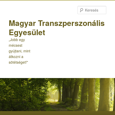
Tovább
az
Kere
elsődleges
tartalomra
Magyar Transzperszonális
Egyesület
„Jobb egy
mécsest
gyújtani, mint
átkozni a
sötétséget!"
Fő