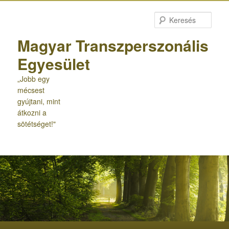
Tovább
az
Kere
elsődleges
tartalomra
Magyar Transzperszonális
Egyesület
„Jobb egy
mécsest
gyújtani, mint
átkozni a
sötétséget!"
Fő