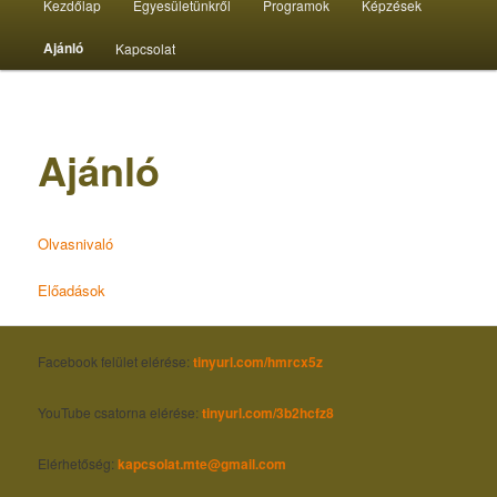
Kezdőlap
Egyesületünkről
Programok
Képzések
menü
Ajánló
Kapcsolat
Ajánló
Olvasnivaló
Előadások
Faceb
ook felület elérése:
tinyurl.com/hmrcx5z
YouTube csatorna elérése:
tinyurl
.com/3b2hcfz8
Elérhetőség:
kapcsolat.mte@gmail.com