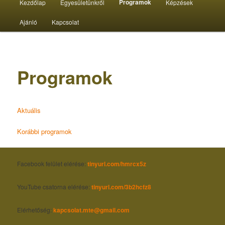
Programok
Kezdőlap
Egyesületünkről
Képzések
menü
Ajánló
Kapcsolat
Programok
Aktuális
Korábbi programok
Faceb
ook felület elérése:
tinyurl.com/hmrcx5z
YouTube csatorna elérése:
tinyurl
.com/3b2hcfz8
Elérhetőség:
kapcsolat.mte@gmail.com