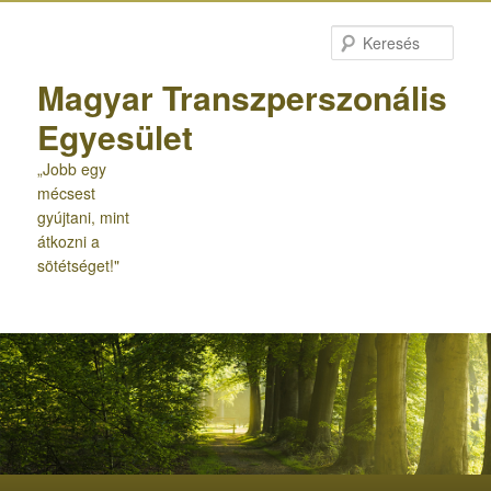
Tovább
az
Kere
elsődleges
tartalomra
Magyar Transzperszonális
Egyesület
„Jobb egy
mécsest
gyújtani, mint
átkozni a
sötétséget!"
Fő