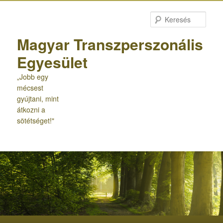
Tovább
az
Kere
elsődleges
tartalomra
Magyar Transzperszonális
Egyesület
„Jobb egy
mécsest
gyújtani, mint
átkozni a
sötétséget!"
Fő