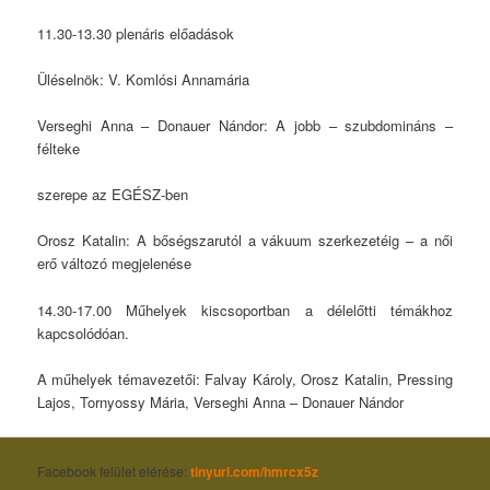
11.30-13.30 plenáris előadások
Üléselnök: V. Komlósi Annamária
Verseghi Anna – Donauer Nándor: A jobb – szubdomináns –
félteke
szerepe az EGÉSZ-ben
Orosz Katalin: A bőségszarutól a vákuum szerkezetéig – a női
erő változó megjelenése
14.30-17.00 Műhelyek kiscsoportban a délelőtti témákhoz
kapcsolódóan.
A műhelyek témavezetői: Falvay Károly, Orosz Katalin, Pressing
Lajos, Tornyossy Mária, Verseghi Anna – Donauer Nándor
Faceb
ook felület elérése:
tinyurl.com/hmrcx5z