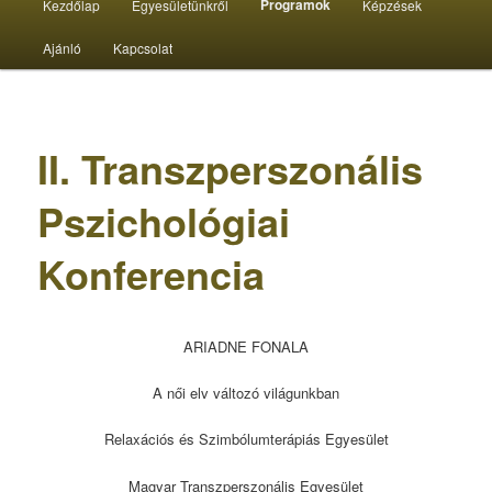
Programok
Kezdőlap
Egyesületünkről
Képzések
menü
Ajánló
Kapcsolat
II. Transzperszonális
Pszichológiai
Konferencia
ARIADNE FONALA
A női elv változó világunkban
Relaxációs és Szimbólumterápiás Egyesület
Magyar Transzperszonális Egyesület