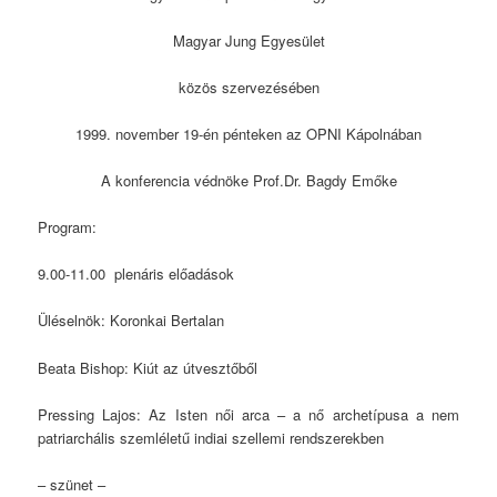
Magyar Jung Egyesület
közös szervezésében
1999. november 19-én pénteken az OPNI Kápolnában
A konferencia védnöke Prof.Dr. Bagdy Emőke
Program:
9.00-11.00 plenáris előadások
Üléselnök: Koronkai Bertalan
Beata Bishop: Kiút az útvesztőből
Pressing Lajos: Az Isten női arca – a nő archetípusa a nem
patriarchális szemléletű indiai szellemi rendszerekben
– szünet –